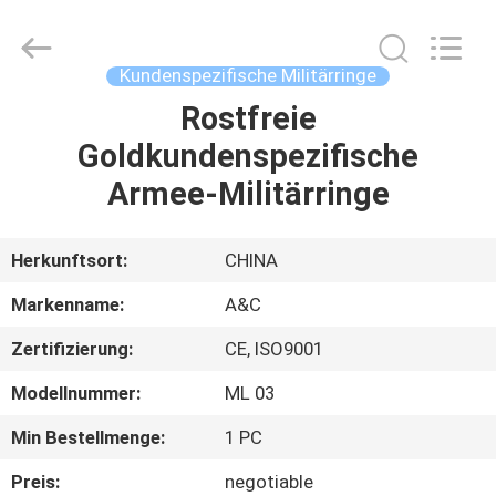
Meisterschafts-
Ring
Supplier.
Copyright
©
Kundenspezifische Militärringe
2020
-
2025
Rostfreie
HAUS
Shenzhen
Arts&Crafts
Goldkundenspezifische
Jewelry
Co.,
Ltd.
PRODUKTE
Armee-Militärringe
All
Rights
Reserved.
ÜBER
Herkunftsort:
CHINA
UNS
Markenname:
A&C
Zertifizierung:
CE, ISO9001
FABRIK-
Modellnummer:
ML 03
AUSFLUG
Min Bestellmenge:
1 PC
QUALITÄTSKONTROLLE
Preis:
negotiable