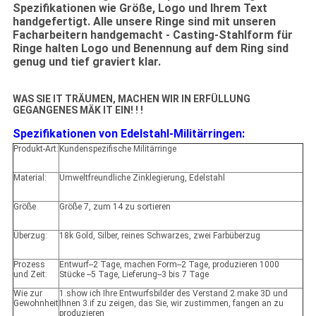
Spezifikationen wie Größe, Logo und Ihrem Text
handgefertigt. Alle unsere Ringe sind mit unseren
Facharbeitern handgemacht - Casting-Stahlform für
Ringe halten Logo und Benennung auf dem Ring sind
genug und tief graviert klar.
WAS SIE IT TRÄUMEN, MACHEN WIR IN ERFÜLLUNG
GEGANGENES MÄK IT EIN! ! !
Spezifikationen von Edelstahl-Militärringen:
Produkt-Art:
Kundenspezifische Militärringe
Material:
Umweltfreundliche Zinklegierung, Edelstahl
Größe
Größe 7, zum 14 zu sortieren
Überzug:
18k Gold, Silber, reines Schwarzes, zwei Farbüberzug
Prozess
Entwurf--2 Tage, machen Form--2 Tage, produzieren 1000
und Zeit:
Stücke --5 Tage, Lieferung--3 bis 7 Tage
Wie zur
1.show ich Ihre Entwurfsbilder des Verstand 2.make 3D und
Gewohnheit
Ihnen 3.if zu zeigen, das Sie, wir zustimmen, fangen an zu
produzieren