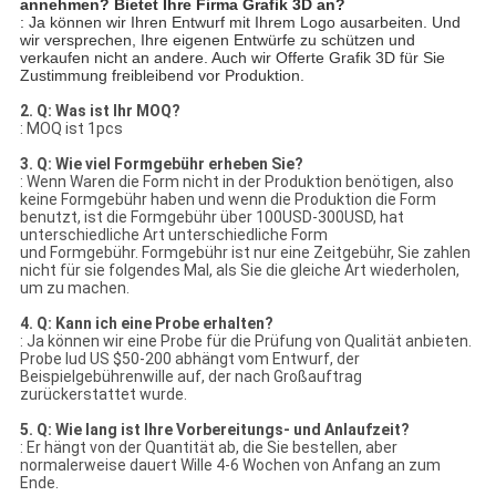
annehmen? Bietet Ihre Firma Grafik 3D an?
: Ja können wir Ihren Entwurf mit Ihrem Logo ausarbeiten. Und
wir versprechen, Ihre eigenen Entwürfe zu schützen und
verkaufen nicht an andere. Auch wir Offerte Grafik 3D für Sie
Zustimmung freibleibend vor Produktion.
2. Q: Was ist Ihr MOQ?
: MOQ ist 1pcs
3. Q: Wie viel Formgebühr erheben Sie?
: Wenn Waren die Form nicht in der Produktion benötigen, also
keine Formgebühr haben und wenn die Produktion die Form
benutzt, ist die Formgebühr über 100USD-300USD, hat
unterschiedliche Art unterschiedliche Form
und Formgebühr. Formgebühr ist nur eine Zeitgebühr, Sie zahlen
nicht für sie folgendes Mal, als Sie die gleiche Art wiederholen,
um zu machen.
4. Q: Kann ich eine Probe erhalten?
: Ja können wir eine Probe für die Prüfung von Qualität anbieten.
Probe lud US $50-200 abhängt vom Entwurf, der
Beispielgebührenwille auf, der nach Großauftrag
zurückerstattet wurde.
5. Q: Wie lang ist Ihre Vorbereitungs- und Anlaufzeit?
: Er hängt von der Quantität ab, die Sie bestellen, aber
normalerweise dauert Wille 4-6 Wochen von Anfang an zum
Ende.