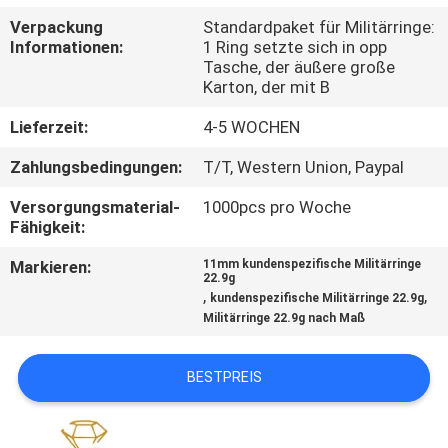
Verpackung
Standardpaket für Militärringe:
TRETEN
Informationen:
1 Ring setzte sich in opp
Tasche, der äußere große
SIE
Karton, der mit B
MIT
Lieferzeit:
4-5 WOCHEN
UNS
Zahlungsbedingungen:
T/T, Western Union, Paypal
IN
Versorgungsmaterial-
1000pcs pro Woche
VERBINDUNG
Fähigkeit:
Markieren:
11mm kundenspezifische Militärringe
NACHRICHTEN
22.9g
,
,
kundenspezifische Militärringe 22.9g
Militärringe 22.9g nach Maß
FÄLLE
BESTPREIS
SITEMAP